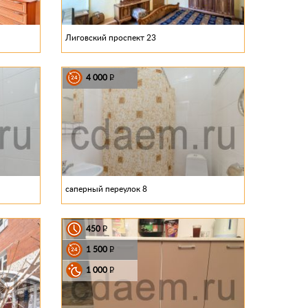
Лиговский проспект 23
4 000
P
саперный переулок 8
450
P
1 500
P
1 000
P