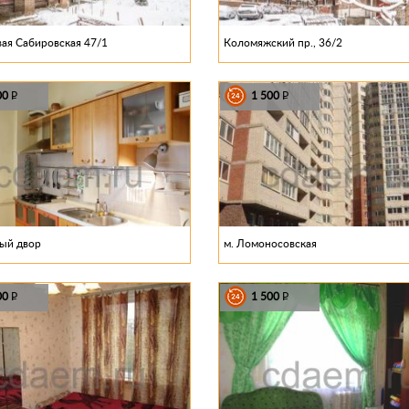
вая Сабировская 47/1
Коломяжский пр., 36/2
00
1 500
P
P
ный двор
м. Ломоносовская
00
1 500
P
P