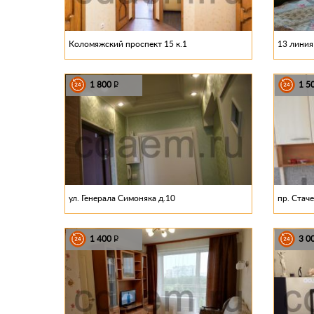
Коломяжский проспект 15 к.1
13 линия 
1 800
1 5
P
ул. Генерала Симоняка д.10
пр. Стаче
1 400
3 0
P