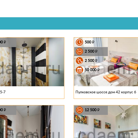
00
500
P
P
2 500
P
2 500
P
50 000
P
2 500
P
2 500
P
5-7
Пулковское шоссе дом 42 корпус 6
00
12 500
P
P