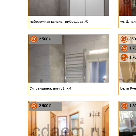
набережная канала Грибоедова 70
ул. Шпал
2 500
35
P
1 7
1 7
Ул. Замшина, дом 31, к.4
Белы Куна
2 500
1 8
P