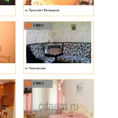
м. Проспект Ветеранов
1 800
P
м. Чкаловская
2 900
P