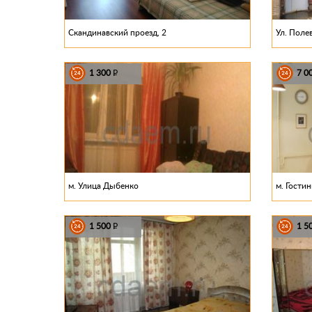
Скандинавский проезд, 2
Ул. Поле
1 300
7 0
P
м. Улица Дыбенко
м. Гости
1 500
1 5
P