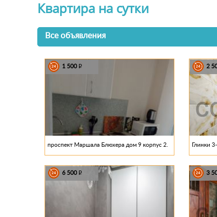
Квартира на сутки
Все объявления
1 500
2 5
P
проспект Маршала Блюхера дом 9 корпус 2.
Глинки 3-
6 500
3 5
P