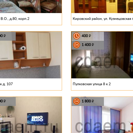
В.О., д.80, корп.2
Кировский район, ул. Кузнецовская 
00
400
P
P
1 400
P
к д. 107
Пулковская улица 8 к 2
00
1 800
P
P