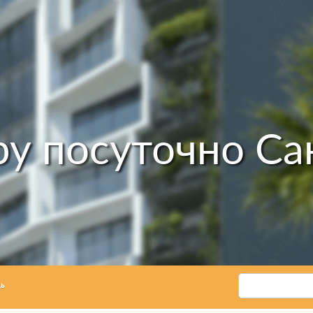
ру посуточно Са
ь