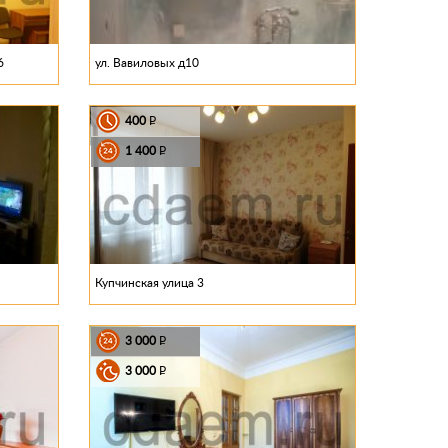
6
ул. Вавиловых д10
400
P
1 400
P
Купчинская улица 3
3 000
P
3 000
P