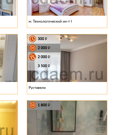
м. Технологический ин-т I
300
P
2 000
P
2 000
P
3 500
P
Руставели
1 800
P