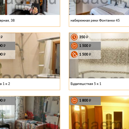
ерная, 38
набережная реки Фонтанки 45
0
350
P
P
00
1 500
P
P
00
1 500
P
P
 1 к 2
Будапешсткая 5 к 1
00
1 800
P
P