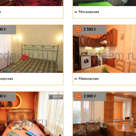
и
м. Московская
00
2 500
P
P
мирская
м. Маяковская
00
2 000
P
P