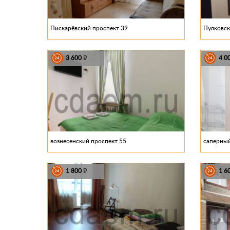
Пискарёвский проспект 39
Пулковск
3 600
4 0
P
вознесенский проспект 55
саперный
1 800
1 6
P