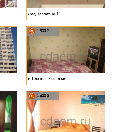
среднерогатская 11
1 500
P
м. Площадь Восстания
1 600
P