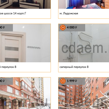
ое шоссе 14 корп.Г
м. Ладожская
00
4 000
P
P
 переулок 8
саперный переулок 8
00
1 999
P
P