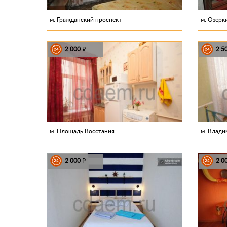
м. Гражданский проспект
м. Озерк
2 000
2 5
P
м. Площадь Восстания
м. Влади
2 000
2 0
P