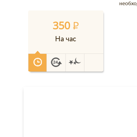
необхо
350
P
На час