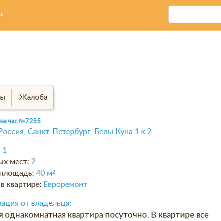
ь
вы
Жалоба
на час
№7255
Россия, Санкт-Петербург, Белы Куна 1 к 2
:
1
ых мест:
2
площадь:
40 м
2
в квартире:
Евроремонт
ация от владельца:
я однакомнатная квартира посуточно. В квартире все