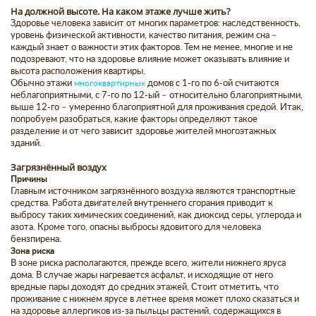
На должной высоте. На каком этаже лучше жить?
Здоровье человека зависит от многих параметров: наследственность,
уровень физической активности, качество питания, режим сна –
каждый знает о важности этих факторов. Тем не менее, многие и не
подозревают, что на здоровье влияние может оказывать влияние и
высота расположения квартиры.
Обычно этажи
многоквартирных
домов с 1-го по 6-ой считаются
неблагоприятными, с 7-го по 12-ый – относительно благоприятными,
выше 12-го – умеренно благоприятной для проживания средой. Итак,
попробуем разобраться, какие факторы определяют такое
разделение и от чего зависит здоровье жителей многоэтажных
зданий.
Загрязнённый воздух
Причины
Главным источником загрязнённого воздуха являются транспортные
средства. Работа двигателей внутреннего сгорания приводит к
выбросу таких химических соединений, как диоксид серы, углерода и
азота. Кроме того, опасны выбросы ядовитого для человека
бензпирена.
Зона риска
В зоне риска располагаются, прежде всего, жители нижнего яруса
дома. В случае жары нагревается асфальт, и исходящие от него
вредные пары доходят до средних этажей. Стоит отметить, что
проживание с нижнем ярусе в летнее время может плохо сказаться и
на здоровье аллергиков из-за пыльцы растений, содержащихся в