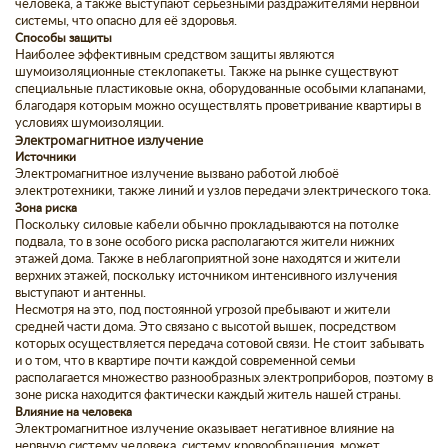
человека, а также выступают сёрьезными раздражителями нервной
системы, что опасно для её здоровья.
Способы защиты
Наиболее эффективным средством защиты являются
шумоизоляционные стеклопакеты. Также на рынке существуют
специальные пластиковые окна, оборудованные особыми клапанами,
благодаря которым можно осуществлять проветривание квартиры в
условиях шумоизоляции.
Электромагнитное излучение
Источники
Электромагнитное излучение вызвано работой любоё
электротехники, также линий и узлов передачи электрического тока.
Зона риска
Поскольку силовые кабели обычно прокладываются на потолке
подвала, то в зоне особого риска располагаются жители нижних
этажей дома. Также в неблагоприятной зоне находятся и жители
верхних этажей, поскольку источником интенсивного излучения
выступают и антенны.
Несмотря на это, под постоянной угрозой пребывают и жители
средней части дома. Это связано с высотой вышек, посредством
которых осуществляется передача сотовой связи. Не стоит забывать
и о том, что в квартире почти каждой современной семьи
располагается множество разнообразных электроприборов, поэтому в
зоне риска находится фактически каждый житель нашей страны.
Влияние на человека
Электромагнитное излучение оказывает негативное влияние на
нервную систему человека, систему кровообращения, может