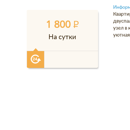
Информ
Кварти
1 800
P
двуспал
узел в
уютная
На сутки