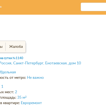
ь
вы
Жалоба
 на сутки
№1140
Россия, Санкт-Петербург, Енотаевская, дом 10
Удельная
ость от метро:
Не важно
:
1
ых мест:
2
площадь:
35 м
2
в квартире:
Евроремонт