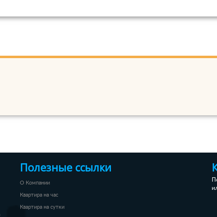
Полезные ссылки
П
О Компании
и
Квартира на час
Квартира на сутки
а